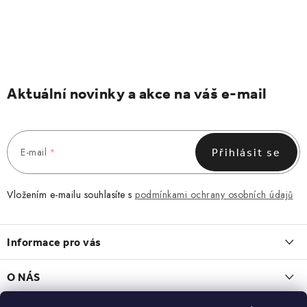
Aktuální novinky a akce na váš e-mail
E-mail
Přihlásit se
Vložením e-mailu souhlasíte s
podmínkami ochrany osobních údajů
Z
á
Informace pro vás
p
a
Obchodní podmínky
O NÁS
t
Vrácení a reklamace
O nás