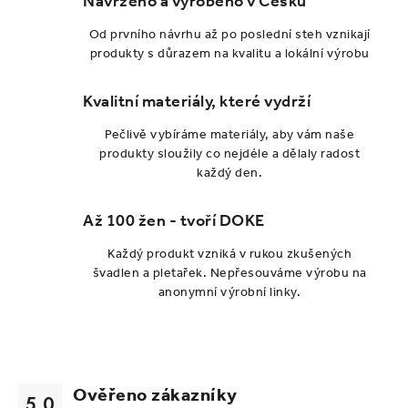
Navrženo a vyrobeno v Česku
Od prvního návrhu až po poslední steh vznikají
produkty s důrazem na kvalitu a lokální výrobu
Kvalitní materiály, které vydrží
Pečlivě vybíráme materiály, aby vám naše
produkty sloužily co nejdéle a dělaly radost
každý den.
Až 100 žen - tvoří DOKE
Každý produkt vzniká v rukou zkušených
švadlen a pletařek. Nepřesouváme výrobu na
anonymní výrobní linky.
Ověřeno zákazníky
5.0