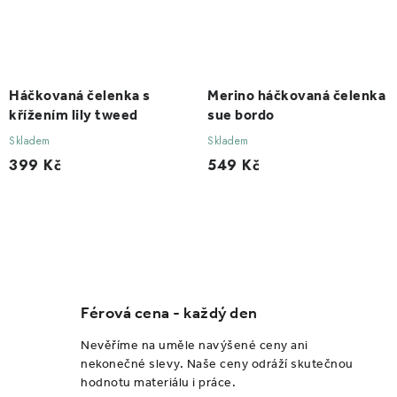
Háčkovaná čelenka s
Merino háčkovaná čelenka
křížením lily tweed
sue bordo
Skladem
Skladem
399 Kč
549 Kč
O
v
l
Férová cena - každý den
á
d
Nevěříme na uměle navýšené ceny ani
a
nekonečné slevy. Naše ceny odráží skutečnou
hodnotu materiálu i práce.
c