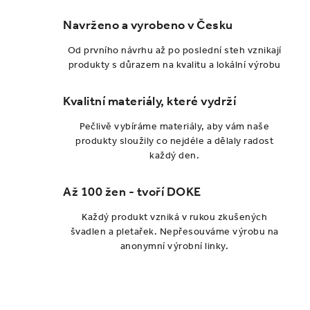
í
Navrženo a vyrobeno v Česku
p
r
Od prvního návrhu až po poslední steh vznikají
v
produkty s důrazem na kvalitu a lokální výrobu
k
y
Kvalitní materiály, které vydrží
v
Pečlivě vybíráme materiály, aby vám naše
ý
produkty sloužily co nejdéle a dělaly radost
p
každý den.
i
s
Až 100 žen - tvoří DOKE
u
Každý produkt vzniká v rukou zkušených
švadlen a pletařek. Nepřesouváme výrobu na
anonymní výrobní linky.