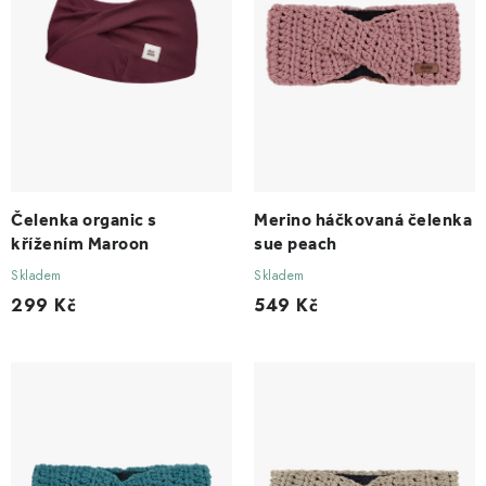
u
d
k
u
t
k
ů
t
ů
Čelenka organic s
Merino háčkovaná čelenka
křížením Maroon
sue peach
Skladem
Skladem
299 Kč
549 Kč