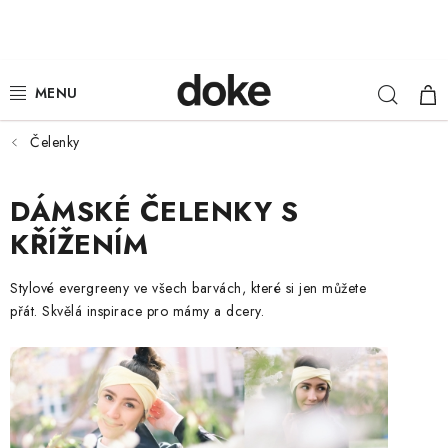
Přejít
na
obsah
Hleda
NÁ
ŽENY
KOŠ
MUŽI
Čelenky
DĚTI
DÁMSKÉ ČELENKY S
KŘÍŽENÍM
KLOBOUKY
Stylové evergreeny ve všech barvách, které si jen můžete
DOPLŇKY
přát. Skvělá inspirace pro mámy a dcery.
LOUNGE WEAR
ČEPICE