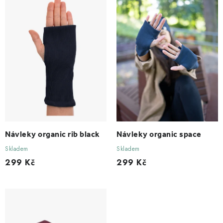
r
p
o
r
d
o
u
d
k
u
t
k
ů
t
ů
Návleky organic rib black
Návleky organic space
Skladem
Skladem
299 Kč
299 Kč