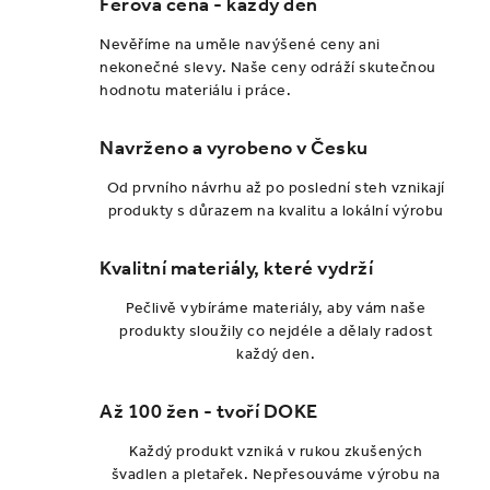
Férová cena - každý den
á
d
Nevěříme na uměle navýšené ceny ani
a
nekonečné slevy. Naše ceny odráží skutečnou
hodnotu materiálu i práce.
c
í
Navrženo a vyrobeno v Česku
p
r
Od prvního návrhu až po poslední steh vznikají
v
produkty s důrazem na kvalitu a lokální výrobu
k
y
Kvalitní materiály, které vydrží
v
Pečlivě vybíráme materiály, aby vám naše
ý
produkty sloužily co nejdéle a dělaly radost
p
každý den.
i
s
Až 100 žen - tvoří DOKE
u
Každý produkt vzniká v rukou zkušených
švadlen a pletařek. Nepřesouváme výrobu na