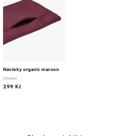
Návleky organic maroon
Skladem
299 Kč
O
v
l