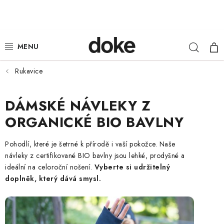
Přejít
na
obsah
Hleda
NÁ
ŽENY
KOŠ
MUŽI
Rukavice
DĚTI
DÁMSKÉ NÁVLEKY Z
ORGANICKÉ BIO BAVLNY
KLOBOUKY
Pohodlí, které je šetrné k přírodě i vaší pokožce. Naše
DOPLŇKY
návleky z certifikované BIO bavlny jsou lehké, prodyšné a
ideální na celoroční nošení.
Vyberte si udržitelný
LOUNGE WEAR
doplněk, který dává smysl.
ČEPICE