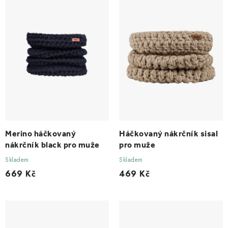
r
p
o
r
d
o
u
d
k
u
t
k
ů
t
ů
Merino háčkovaný
Háčkovaný nákrčník sisal
nákrčník black pro muže
pro muže
Skladem
Skladem
669 Kč
469 Kč