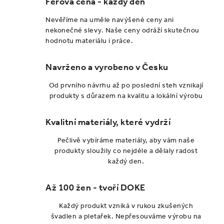
k
p
Férová cena - každý den
o
r
Nevěříme na uměle navýšené ceny ani
v
v
nekonečné slevy. Naše ceny odráží skutečnou
á
k
hodnotu materiálu i práce.
n
y
í
v
Navrženo a vyrobeno v Česku
ý
Od prvního návrhu až po poslední steh vznikají
p
produkty s důrazem na kvalitu a lokální výrobu
i
s
Kvalitní materiály, které vydrží
u
Pečlivě vybíráme materiály, aby vám naše
produkty sloužily co nejdéle a dělaly radost
každý den.
Až 100 žen - tvoří DOKE
Každý produkt vzniká v rukou zkušených
švadlen a pletařek. Nepřesouváme výrobu na