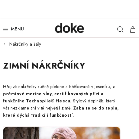
Přejít
na
obsah
Hleda
NÁ
ŽENY
KOŠ
MUŽI
Nákrčníky a šály
DĚTI
ZIMNÍ NÁKRČNÍKY
KLOBOUKY
Hřejivé nákrčníky ručně pletené a háčkované v Jeseníku,
z
DOPLŇKY
prémiové merino vlny, certifikovaných přízí a
funkčního Technopile® fleecu.
Stylový doplněk, který
LOUNGE WEAR
vás nezklame ani v té největší zimě.
Zabalte se do tepla,
které dýchá tradicí i funkčností.
ČEPICE