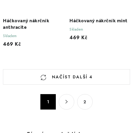
Háčkovaný nákrčník
Háčkovaný nákrčník mint
anthracite
Skladem
Skladem
469 Kč
469 Kč
O
NAČÍST DALŠÍ 4
v
l
á
S
1
2
d
t
a
r
c
á
n
í