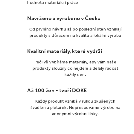
hodnotu materiálu i práce.
c
í
Navrženo a vyrobeno v Česku
p
r
Od prvního návrhu až po poslední steh vznikají
v
produkty s důrazem na kvalitu a lokální výrobu
k
y
Kvalitní materiály, které vydrží
v
Pečlivě vybíráme materiály, aby vám naše
ý
produkty sloužily co nejdéle a dělaly radost
p
každý den.
i
s
Až 100 žen - tvoří DOKE
u
Každý produkt vzniká v rukou zkušených
švadlen a pletařek. Nepřesouváme výrobu na
anonymní výrobní linky.