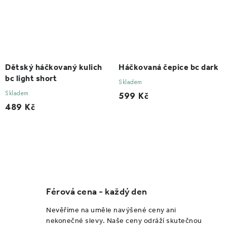
Dětský háčkovaný kulich
Háčkovaná čepice bc dark
bc light short
Skladem
Skladem
599 Kč
489 Kč
O
v
l
Férová cena - každý den
á
d
Nevěříme na uměle navýšené ceny ani
a
nekonečné slevy. Naše ceny odráží skutečnou