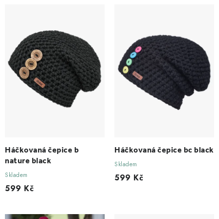
p
í
r
p
o
r
d
o
u
d
k
u
t
k
ů
t
ů
Háčkovaná čepice b
Háčkovaná čepice bc black
nature black
Skladem
Skladem
599 Kč
599 Kč