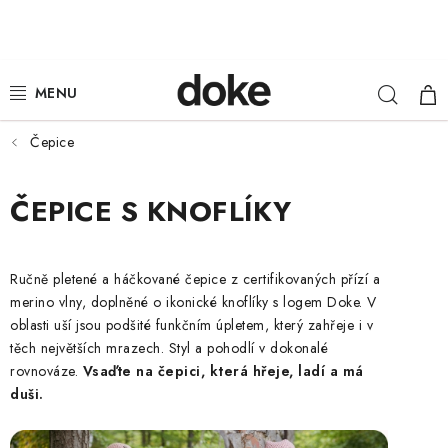
Přejít
na
obsah
Hleda
NÁ
ŽENY
KOŠ
MUŽI
Čepice
DĚTI
ČEPICE S KNOFLÍKY
KLOBOUKY
Ručně pletené a háčkované čepice z certifikovaných přízí a
DOPLŇKY
merino vlny, doplněné o ikonické knoflíky s logem Doke. V
oblasti uší jsou podšité funkčním úpletem, který zahřeje i v
LOUNGE WEAR
těch největších mrazech. Styl a pohodlí v dokonalé
rovnováze.
Vsaďte na čepici, která hřeje, ladí a má
duši.
ČEPICE