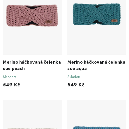
d
o
u
d
k
u
t
k
ů
t
ů
Merino háčkovaná čelenka
Merino háčkovaná čelenka
sue peach
sue aqua
Skladem
Skladem
549 Kč
549 Kč