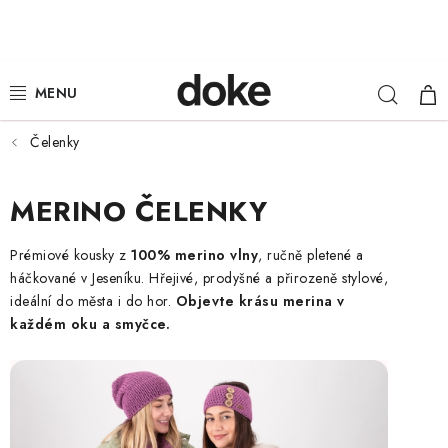
Přejít
na
obsah
Hleda
NÁ
ŽENY
KOŠ
MUŽI
Čelenky
DĚTI
MERINO ČELENKY
KLOBOUKY
Prémiové kousky z
100% merino vlny
, ručně pletené a
háčkované v Jeseníku. Hřejivé, prodyšné a přirozeně stylové,
DOPLŇKY
ideální do města i do hor.
Objevte krásu merina v
každém oku a smyčce.
LOUNGE WEAR
ČEPICE