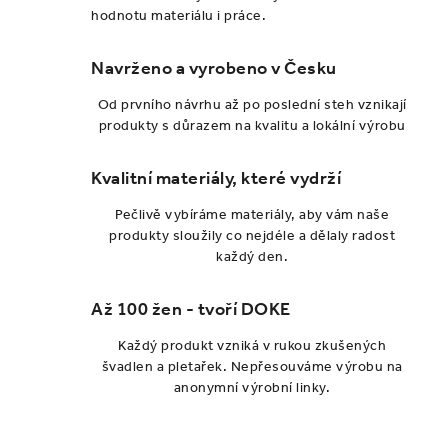
hodnotu materiálu i práce.
c
í
Navrženo a vyrobeno v Česku
p
r
Od prvního návrhu až po poslední steh vznikají
v
produkty s důrazem na kvalitu a lokální výrobu
k
y
Kvalitní materiály, které vydrží
v
Pečlivě vybíráme materiály, aby vám naše
ý
produkty sloužily co nejdéle a dělaly radost
p
každý den.
i
s
Až 100 žen - tvoří DOKE
u
Každý produkt vzniká v rukou zkušených
švadlen a pletařek. Nepřesouváme výrobu na
anonymní výrobní linky.