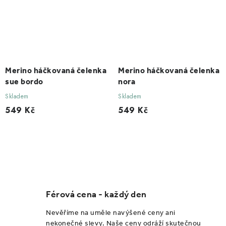
Merino háčkovaná čelenka
Merino háčkovaná čelenka
sue bordo
nora
Skladem
Skladem
549 Kč
549 Kč
O
v
l
Férová cena - každý den
á
d
Nevěříme na uměle navýšené ceny ani
a
nekonečné slevy. Naše ceny odráží skutečnou