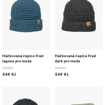
o
r
d
o
u
d
k
u
t
k
ů
t
ů
Háčkovaná čepice Fred
Háčkovaná čepice Fred
lagune pro muže
dark pro muže
Skladem
Skladem
549 Kč
549 Kč