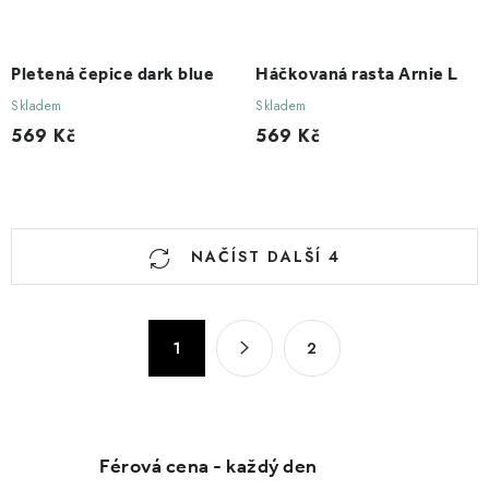
Pletená čepice dark blue
Háčkovaná rasta Arnie L
Skladem
Skladem
569 Kč
569 Kč
O
NAČÍST DALŠÍ 4
v
l
á
S
1
2
d
t
a
r
c
á
n
í
k
p
Férová cena - každý den