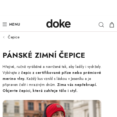
Přejít
na
obsah
Hleda
NÁ
ŽENY
KOŠ
MUŽI
Čepice
DĚTI
PÁNSKÉ ZIMNÍ ČEPICE
KLOBOUKY
Hřejivé, ručně vyráběné a navržené tak, aby ladily i vydržely.
Vybírejte z
čepic z certifikované příze nebo prémiové
DOPLŇKY
merino vlny.
Každý kus vznikl s láskou v Jeseníku a je
připraven čelit i mrazivým dnům.
Zima vás nepřekvapí.
LOUNGE WEAR
Objevte čepici, která zahřeje tělo i styl.
ČEPICE