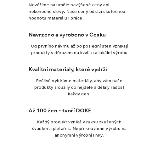
o
r
Nevěříme na uměle navýšené ceny ani
v
v
nekonečné slevy. Naše ceny odráží skutečnou
á
k
hodnotu materiálu i práce.
n
y
í
v
Navrženo a vyrobeno v Česku
ý
Od prvního návrhu až po poslední steh vznikají
p
produkty s důrazem na kvalitu a lokální výrobu
i
s
Kvalitní materiály, které vydrží
u
Pečlivě vybíráme materiály, aby vám naše
produkty sloužily co nejdéle a dělaly radost
každý den.
Až 100 žen - tvoří DOKE
Každý produkt vzniká v rukou zkušených
švadlen a pletařek. Nepřesouváme výrobu na
anonymní výrobní linky.