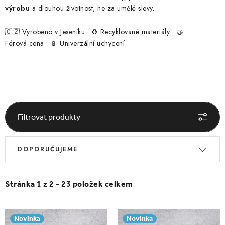
ČELENKY
výrobu
a dlouhou životnost, ne za umělé slevy.
NÁKRČNÍKY A ŠÁLY
🇨🇿 Vyrobeno v Jeseníku • ♻️ Recyklované materiály • 🤝
Férová cena • 📱 Univerzální uchycení
RUKAVICE
SETY
DOPRODEJ ŠATŮ
Filtrovat produkty
PŘIHLÁŠENÍ
V
Ř
DOPORUČUJEME
ý
a
O nás
Blog
Kontakt
p
z
i
e
Stránka
1
z
2
-
23
položek celkem
s
n
p
í
Novinka
Novinka