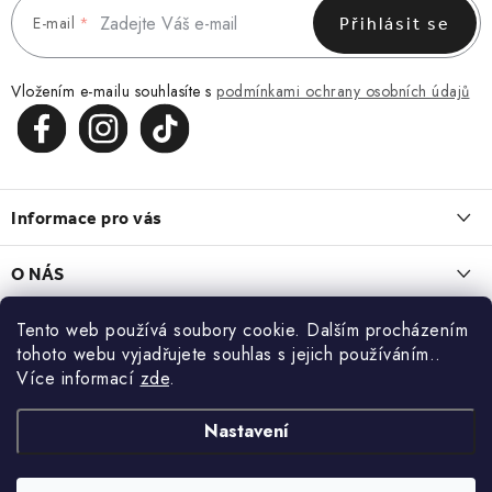
E-mail
Přihlásit se
Vložením e-mailu souhlasíte s
podmínkami ochrany osobních údajů
Z
á
Informace pro vás
p
a
Obchodní podmínky
O NÁS
t
Vrácení a reklamace
í
O nás
Tento web používá soubory cookie. Dalším procházením
Blog
Zásady zpracování a ochrany osobních údajů
tohoto webu vyjadřujete souhlas s jejich používáním..
Kontakt
LEDVINKA, KTERÁ ZAPADNE DO KAŽDÉHO DNE
Více informací
zde
.
Kontakt
KONTAKT
13.7.2026
Blog
Doprava a platba
+420 773 743 402
Nastavení
MACRAMÉ. KDYŽ CHCETE NĚCO, CO NEBUDE MÍT NIKDO JINÝ
22.6.2026
Zakázková výroba
info@doke.cz