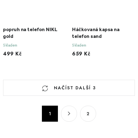
popruh na telefon NIKL
Háčkovaná kapsa na
gold
telefon sand
Skladem
Skladem
499 Kč
659 Kč
O
NAČÍST DALŠÍ 3
v
l
á
S
1
2
d
t
a
r
c
á