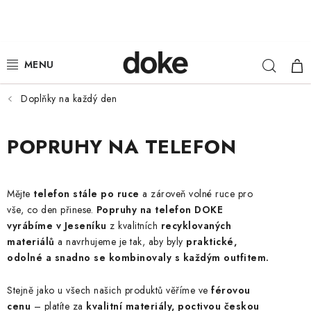
Přejít
na
obsah
Hleda
NÁ
ŽENY
KOŠ
MUŽI
Doplňky na každý den
DĚTI
POPRUHY NA TELEFON
KLOBOUKY
Mějte
telefon stále po ruce
a zároveň volné ruce pro
DOPLŇKY
vše, co den přinese.
Popruhy na telefon DOKE
vyrábíme v Jeseníku
z kvalitních
recyklovaných
LOUNGE WEAR
materiálů
a navrhujeme je tak, aby byly
praktické,
odolné a snadno se kombinovaly s každým outfitem.
ČEPICE
Stejně jako u všech našich produktů věříme ve
férovou
cenu
– platíte za
kvalitní materiály, poctivou českou