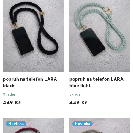
r
p
o
r
d
o
u
d
k
u
t
k
ů
t
ů
popruh na telefon LARA
popruh na telefon LARA
black
blue light
Skladem
Skladem
449 Kč
449 Kč
Novinka
Novinka