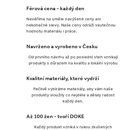
n
í
k
p
Férová cena - každý den
o
r
Nevěříme na uměle navýšené ceny ani
v
v
nekonečné slevy. Naše ceny odráží skutečnou
á
k
hodnotu materiálu i práce.
n
y
í
v
Navrženo a vyrobeno v Česku
ý
Od prvního návrhu až po poslední steh vznikají
p
produkty s důrazem na kvalitu a lokální výrobu
i
s
Kvalitní materiály, které vydrží
u
Pečlivě vybíráme materiály, aby vám naše
produkty sloužily co nejdéle a dělaly radost
každý den.
Až 100 žen - tvoří DOKE
Každý produkt vzniká v rukou zkušených