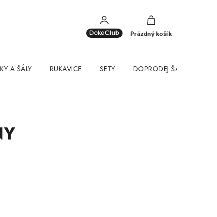
NÁKUPNÍ
KOŠÍK
Doke
Club
Prázdný košík
KY A ŠÁLY
RUKAVICE
SETY
DOPRODEJ ŠATŮ
NY