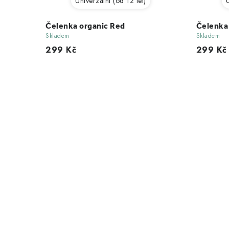
Univerzální (od 12 let)
U
Čelenka organic Red
Čelenka
Skladem
Skladem
299 Kč
299 Kč