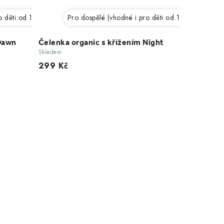
 děti od 12 let)
Pro dospělé (vhodné i pro děti od 12 let)
 Dawn
Čelenka organic s křížením Night
Skladem
299 Kč