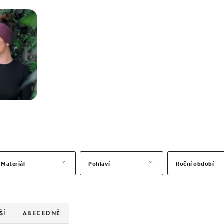
Materiál
Pohlaví
Roční období
ŠÍ
ABECEDNĚ