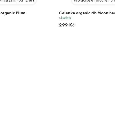
niverzální (od 12 let)
Pro dospělé (vhodné i pro
 organic Plum
Čelenka organic rib Moon b
Skladem
299 Kč