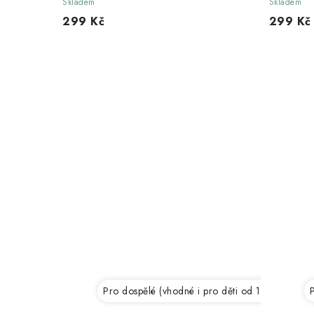
Skladem
Skladem
ů
t
299 Kč
299 Kč
ů
Pro dospělé (vhodné i pro děti od 12 let)
P