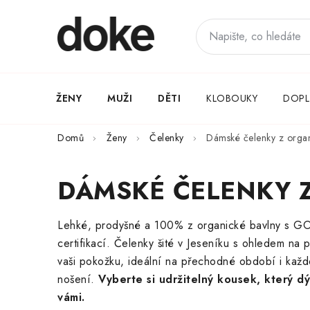
Přejít
na
obsah
ŽENY
MUŽI
DĚTI
KLOBOUKY
DOPL
Domů
Ženy
Čelenky
Dámské čelenky z organ
DÁMSKÉ ČELENKY 
Lehké, prodyšné a 100% z organické bavlny s G
certifikací. Čelenky šité v Jeseníku s ohledem na p
vaši pokožku, ideální na přechodné období i kaž
nošení.
Vyberte si udržitelný kousek, který d
vámi.