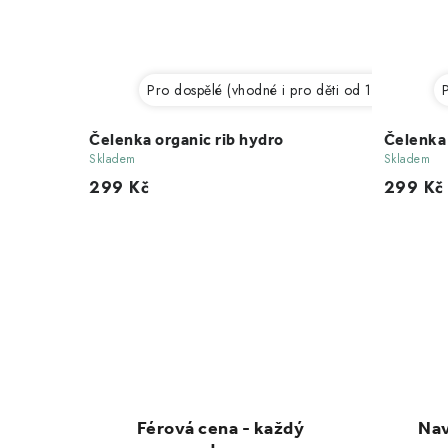
Pro dospělé (vhodné i pro děti od 12 let)
P
Čelenka organic rib hydro
Čelenka 
Skladem
Skladem
299 Kč
299 Kč
O
v
l
á
d
Férová cena - každý
Nav