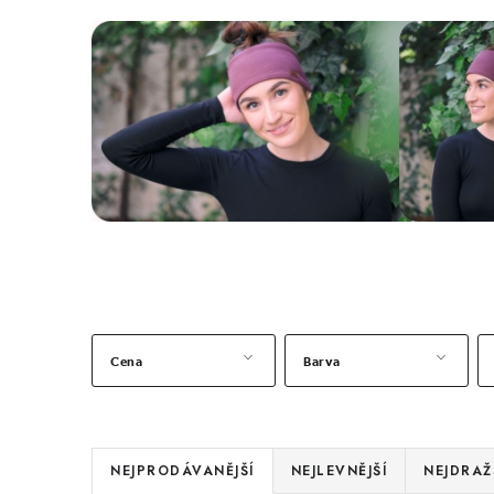
Cena
Barva
Ř
NEJPRODÁVANĚJŠÍ
NEJLEVNĚJŠÍ
NEJDRAŽ