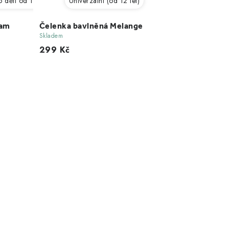
 děti od 12 let)
Univerzální (od 12 let)
eam
Čelenka bavlněná Melange
Skladem
299 Kč