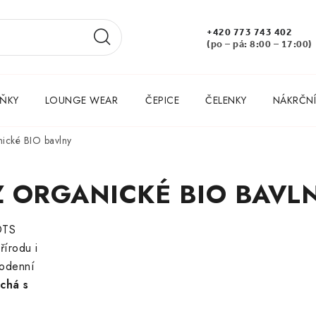
+420 773 743 402
(po – pá: 8:00 – 17:00)
ŇKY
LOUNGE WEAR
ČEPICE
ČELENKY
NÁKRČNÍ
ické BIO bavlny
Z ORGANICKÉ BIO BAVL
OTS
řírodu i
dodenní
ýchá s