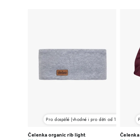
a
z
V
e
ý
n
p
í
i
p
s
r
p
o
r
d
o
u
d
Pro dospělé (vhodné i pro děti od 12 let)
P
k
u
t
Čelenka organic rib light
Čelenka 
k