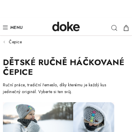
Přejít
na
obsah
Hleda
NÁ
ŽENY
KOŠ
MUŽI
Čepice
DĚTI
DĚTSKÉ RUČNĚ HÁČKOVANÉ
ČEPICE
KLOBOUKY
Ruční práce, tradiční řemeslo, díky kterému je každý kus
DOPLŇKY
jedinečný originál. Vyberte si ten svůj.
LOUNGE WEAR
ČEPICE