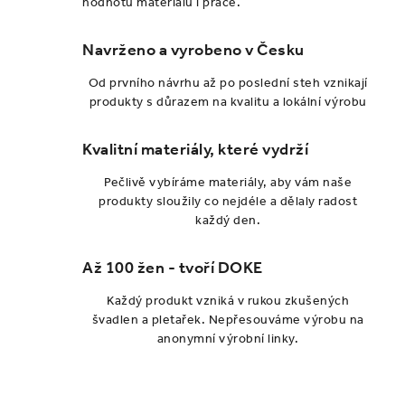
hodnotu materiálu i práce.
c
í
Navrženo a vyrobeno v Česku
p
r
Od prvního návrhu až po poslední steh vznikají
v
produkty s důrazem na kvalitu a lokální výrobu
k
y
Kvalitní materiály, které vydrží
v
Pečlivě vybíráme materiály, aby vám naše
ý
produkty sloužily co nejdéle a dělaly radost
p
každý den.
i
s
Až 100 žen - tvoří DOKE
u
Každý produkt vzniká v rukou zkušených
švadlen a pletařek. Nepřesouváme výrobu na
anonymní výrobní linky.