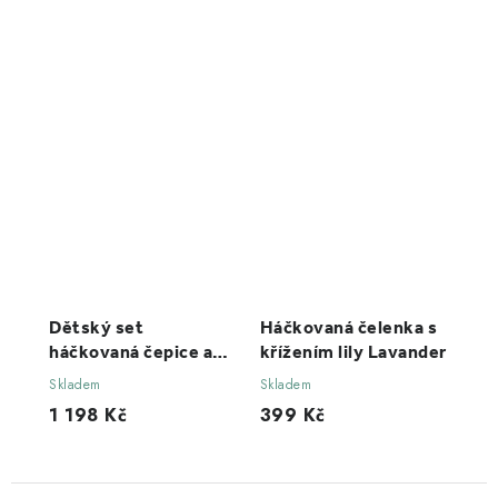
Dětský set
Háčkovaná čelenka s
háčkovaná čepice a
křížením lily Lavander
šál b nature forest pro
Skladem
Skladem
děti 12-16 let
1 198 Kč
399 Kč