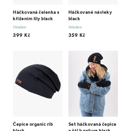
Háčkovaná čelenka s
Háčkované návleky
křížením lily black
black
Skladem
Skladem
399 Kč
359 Kč
Čepice organic rib
Set háčkovaná čepice
black
a šál b nature black