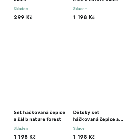
Skladem
Skladem
299 Kč
1 198 Kč
Set háčkovaná čepice
Dětský set
a šál b nature forest
háčkovaná čepice a
šál b nature black pro
Skladem
Skladem
děti 12-16 let
1 198 Kč
1 198 Kč