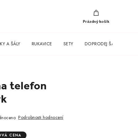
NÁKUPNÍ
KOŠÍK
Prázdný košík
KY A ŠÁLY
RUKAVICE
SETY
DOPRODEJ ŠATŮ
a telefon
rk
Podrobnosti hodnocení
dnoceno
OVÁ CENA