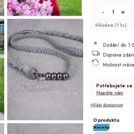
Skladem
(1 ks)
Dodání do 1-
Doprava zdar
Možnost vráce
Potřebujete se
Napište nám
Hlídat
Novinka