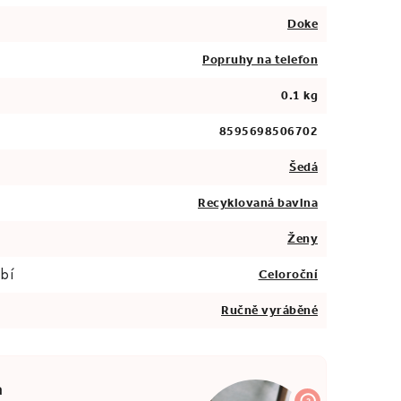
Doke
Popruhy na telefon
0.1 kg
8595698506702
Šedá
Recyklovaná bavlna
Ženy
bí
Celoroční
Ručně vyráběné
a