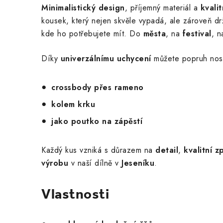
Minimalistický design
, příjemný materiál a
kvali
kousek, který nejen skvěle vypadá, ale zároveň d
kde ho potřebujete mít. Do
města
, na
festival
, 
Díky
univerzálnímu uchycení
můžete popruh nosi
crossbody přes rameno
kolem krku
jako poutko na zápěstí
Každý kus vzniká s důrazem na
detail
,
kvalitní z
výrobu
v naší dílně v
Jeseníku
.
Vlastnosti