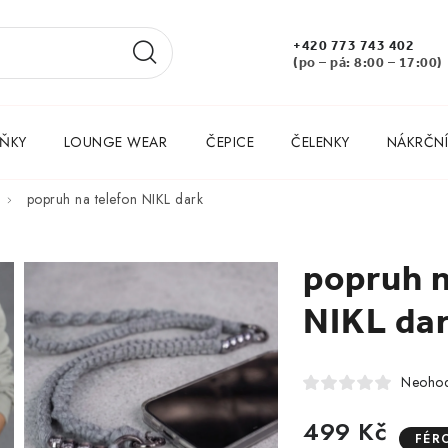
+420 773 743 402
(po – pá: 8:00 – 17:00)
ŇKY
LOUNGE WEAR
ČEPICE
ČELENKY
NÁKRČNÍ
popruh na telefon NIKL dark
popruh n
NIKL da
Neoho
499 Kč
FÉR