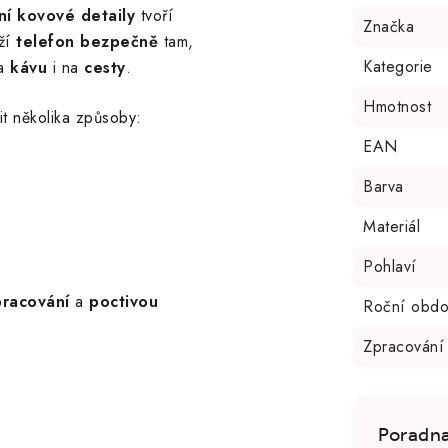
tní kovové detaily
tvoří
Značka
rží
telefon bezpečně
tam,
Kategorie
na
kávu
i na
cesty
.
Hmotnost
t několika způsoby:
EAN
Barva
Materiál
Pohlaví
pracování
a
poctivou
Roční obdo
Zpracování
Poradn