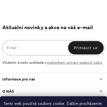
Aktuální novinky a akce na váš e-mail
E-mail
Přihlásit se
Vložením e-mailu souhlasíte s
podmínkami ochrany osobních údajů
Z
á
Informace pro vás
p
a
Obchodní podmínky
O NÁS
t
Vrácení a reklamace
í
O nás
Tento web používá soubory cookie. Dalším procházením
Blog
Zásady zpracování a ochrany osobních údajů