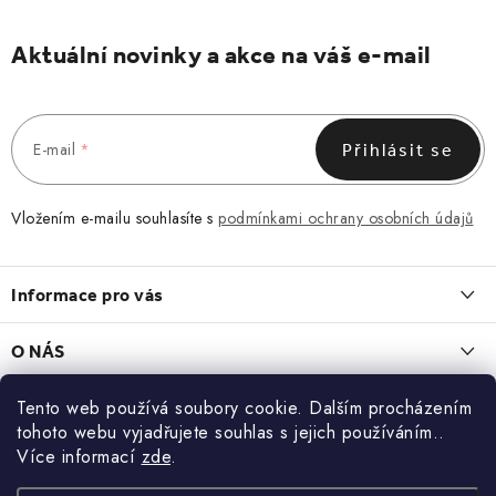
Aktuální novinky a akce na váš e-mail
E-mail
Přihlásit se
Vložením e-mailu souhlasíte s
podmínkami ochrany osobních údajů
Z
á
Informace pro vás
p
a
Obchodní podmínky
O NÁS
t
Vrácení a reklamace
í
O nás
Tento web používá soubory cookie. Dalším procházením
Blog
Zásady zpracování a ochrany osobních údajů
tohoto webu vyjadřujete souhlas s jejich používáním..
Kontakt
LEDVINKA, KTERÁ ZAPADNE DO KAŽDÉHO DNE
Více informací
zde
.
Kontakt
KONTAKT
13.7.2026
Blog