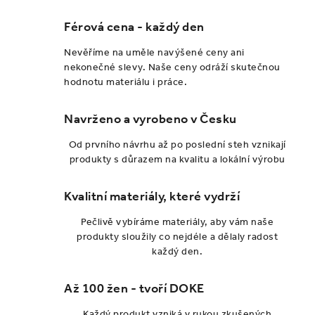
Férová cena - každý den
Nevěříme na uměle navýšené ceny ani
nekonečné slevy. Naše ceny odráží skutečnou
hodnotu materiálu i práce.
Navrženo a vyrobeno v Česku
Od prvního návrhu až po poslední steh vznikají
produkty s důrazem na kvalitu a lokální výrobu
Kvalitní materiály, které vydrží
Pečlivě vybíráme materiály, aby vám naše
produkty sloužily co nejdéle a dělaly radost
každý den.
Až 100 žen - tvoří DOKE
Každý produkt vzniká v rukou zkušených