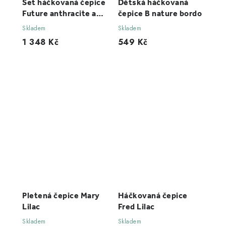
Set háčkovaná čepice
Dětská háčkovaná
Future anthracite a
čepice B nature bordo
šál dark
Skladem
Skladem
1 348 Kč
549 Kč
Pletená čepice Mary
Háčkovaná čepice
Lilac
Fred Lilac
Skladem
Skladem