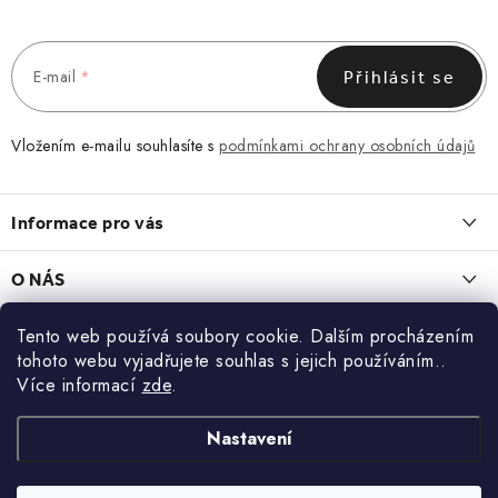
E-mail
Přihlásit se
Vložením e-mailu souhlasíte s
podmínkami ochrany osobních údajů
Z
á
Informace pro vás
p
a
Obchodní podmínky
O NÁS
t
Vrácení a reklamace
í
O nás
Tento web používá soubory cookie. Dalším procházením
Blog
Zásady zpracování a ochrany osobních údajů
tohoto webu vyjadřujete souhlas s jejich používáním..
Kontakt
LEDVINKA, KTERÁ ZAPADNE DO KAŽDÉHO DNE
Více informací
zde
.
Kontakt
KONTAKT
13.7.2026
Blog
Doprava a platba
Nastavení
+420 773 743 402
MACRAMÉ. KDYŽ CHCETE NĚCO, CO NEBUDE MÍT NIKDO JINÝ
22.6.2026
Zakázková výroba
info@doke.cz