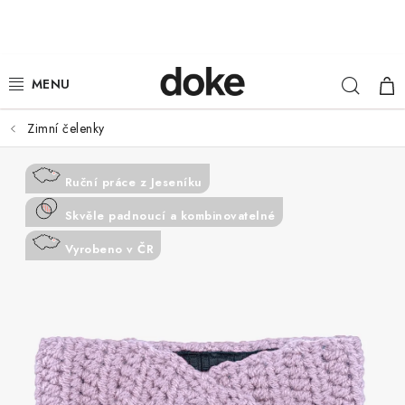
Přejít
na
obsah
Hleda
NÁ
ŽENY
KOŠ
MUŽI
Zimní čelenky
DĚTI
Ruční práce z Jeseníku
Skvěle padnoucí a kombinovatelné
KLOBOUKY
Vyrobeno v ČR
DOPLŇKY
LOUNGE WEAR
ČEPICE