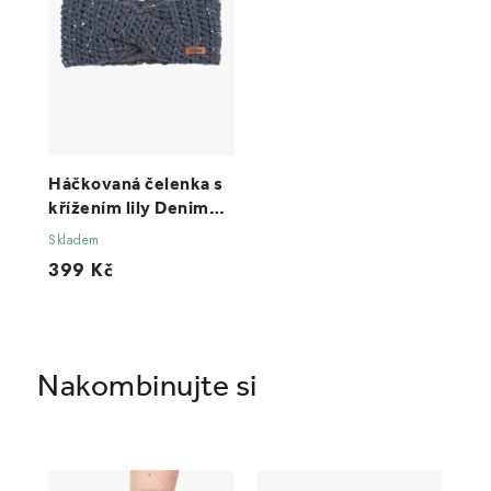
Háčkovaná čelenka s
křížením lily Denim
tweed
Skladem
399 Kč