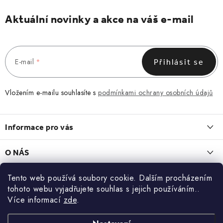
Aktuální novinky a akce na váš e-mail
E-mail
Přihlásit se
Vložením e-mailu souhlasíte s
podmínkami ochrany osobních údajů
Z
á
Informace pro vás
p
a
Obchodní podmínky
O NÁS
t
Vrácení a reklamace
í
O nás
Tento web používá soubory cookie. Dalším procházením
Blog
Zásady zpracování a ochrany osobních údajů
tohoto webu vyjadřujete souhlas s jejich používáním..
Kontakt
LEDVINKA, KTERÁ ZAPADNE DO KAŽDÉHO DNE
Více informací
zde
.
Kontakt
KONTAKT
13.7.2026
Blog
Doprava a platba
+420 773 743 402