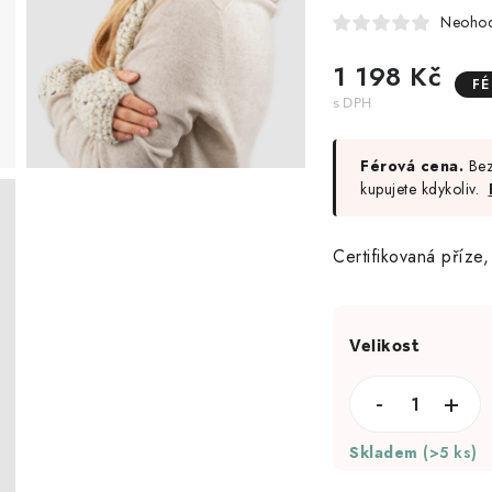
Neoho
1 198 Kč
F
Férová cena.
Bez
kupujete kdykoliv.
Certifikovaná příze
Skladem
(>5 ks)