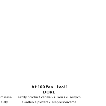
Až 100 žen - tvoří
DOKE
vám naše
Každý produkt vzniká v rukou zkušených
dělaly
švadlen a pletařek. Nepřesouváme