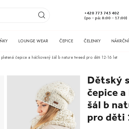
+420 773 743 402
(po – pá: 8:00 – 17:00)
ŇKY
LOUNGE WEAR
ČEPICE
ČELENKY
NÁKRČNÍ
t pletená čepice a háčkovaný šál b nature tweed pro děti 12-16 let
Dětský s
čepice a
šál b na
pro děti