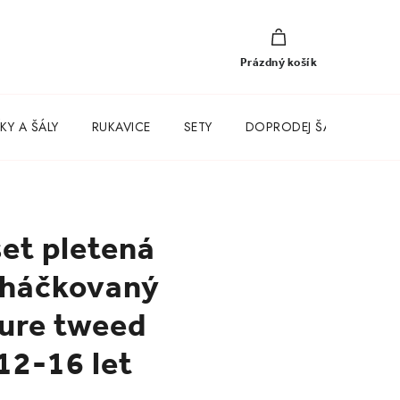
NÁKUPNÍ
KOŠÍK
Prázdný košík
KY A ŠÁLY
RUKAVICE
SETY
DOPRODEJ ŠATŮ
et pletená
 háčkovaný
ture tweed
 12-16 let