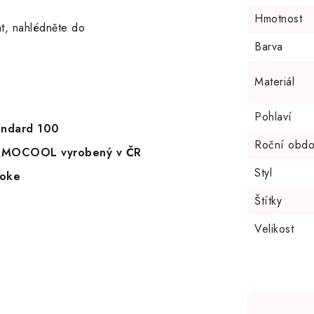
Hmotnost
at, nahlédněte do
Barva
Materiál
Pohlaví
tandard 100
Roční obdo
HERMOCOOL vyrobený v ČR
Styl
Doke
Štítky
Velikost