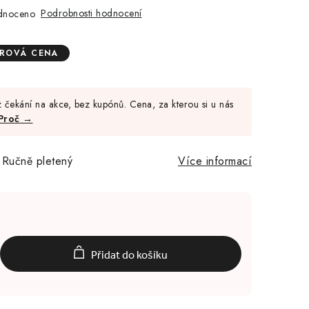
Podrobnosti hodnocení
dnoceno
ÉROVÁ CENA
Měrná
cena:
 čekání na akce, bez kupónů. Cena, za kterou si u nás
Proč →
, Ručně pletený
Více informací
Přidat do košíku