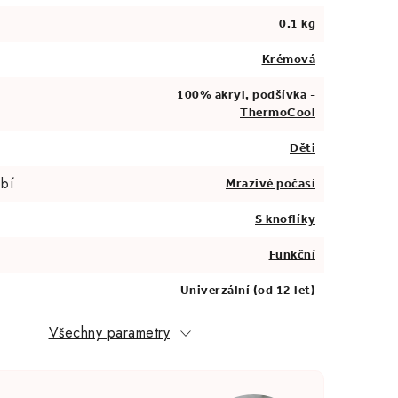
0.1 kg
Krémová
100% akryl, podšívka -
ThermoCool
Děti
bí
Mrazivé počasí
S knoflíky
Funkční
Univerzální (od 12 let)
Všechny parametry