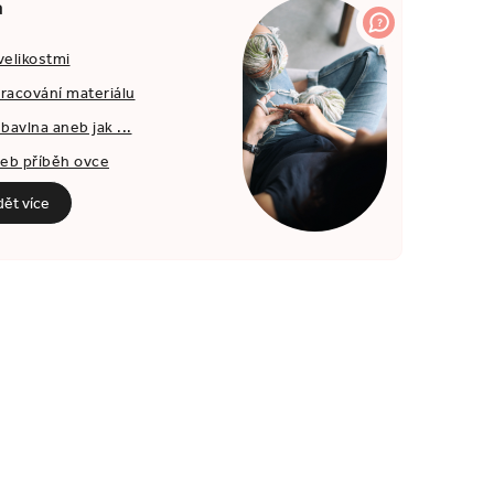
a
velikostmi
pracování materiálu
bavlna aneb jak ...
neb příběh ovce
dět více