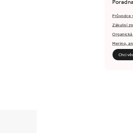
Poradn
Průvodce 
Zákulisí z
Organická 
Merino, a
Chci vě