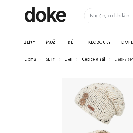
Přejít
na
obsah
ŽENY
MUŽI
DĚTI
KLOBOUKY
DOPL
Domů
SETY
Děti
Čepice a šál
Dětský se