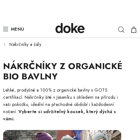
Přejít
na
obsah
Hleda
NÁ
ŽENY
KOŠ
MUŽI
Nákrčníky a šály
DĚTI
NÁKRČNÍKY Z ORGANICKÉ
BIO BAVLNY
KLOBOUKY
Lehké, prodyšné a 100% z organické bavlny s GOTS
DOPLŇKY
certifikací. Nákrčníky šité v Jeseníku s ohledem na přírodu i
vaši pokožku, ideální na přechodné období i každodenní
LOUNGE WEAR
nošení.
Vyberte si udržitelný kousek, který dýchá s
vámi.
ČEPICE