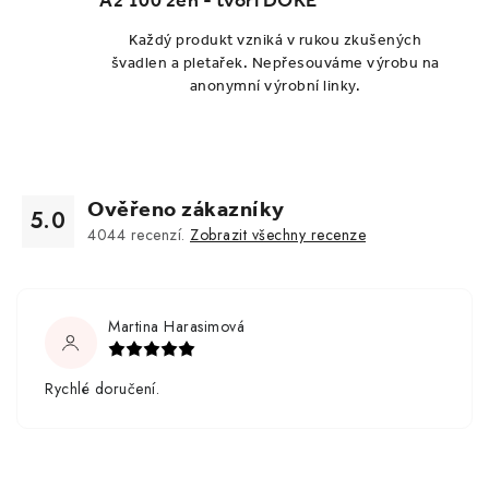
Až 100 žen - tvoří DOKE
Každý produkt vzniká v rukou zkušených
švadlen a pletařek. Nepřesouváme výrobu na
anonymní výrobní linky.
Ověřeno zákazníky
5.0
4044
recenzí.
Zobrazit všechny recenze
Martina Harasimová
Rychlé doručení.