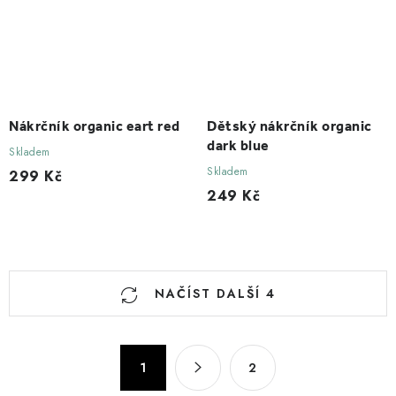
Nákrčník organic eart red
Dětský nákrčník organic
dark blue
Skladem
Skladem
299 Kč
249 Kč
O
NAČÍST DALŠÍ 4
v
l
á
S
1
2
d
t