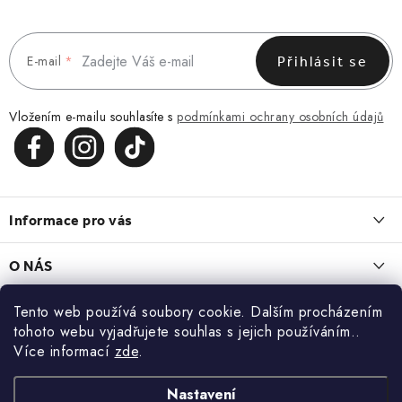
E-mail
Přihlásit se
Vložením e-mailu souhlasíte s
podmínkami ochrany osobních údajů
Z
á
Informace pro vás
p
a
Obchodní podmínky
O NÁS
t
Vrácení a reklamace
í
O nás
Tento web používá soubory cookie. Dalším procházením
Blog
Zásady zpracování a ochrany osobních údajů
tohoto webu vyjadřujete souhlas s jejich používáním..
Kontakt
LEDVINKA, KTERÁ ZAPADNE DO KAŽDÉHO DNE
Více informací
zde
.
Kontakt
KONTAKT
13.7.2026
Blog
Doprava a platba
Nastavení
+420 773 743 402