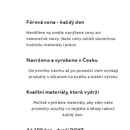
a
r
c
á
n
í
k
p
Férová cena - každý den
o
r
Nevěříme na uměle navýšené ceny ani
v
v
nekonečné slevy. Naše ceny odráží skutečnou
á
k
hodnotu materiálu i práce.
n
y
í
v
Navrženo a vyrobeno v Česku
ý
Od prvního návrhu až po poslední steh vznikají
p
produkty s důrazem na kvalitu a lokální výrobu
i
s
Kvalitní materiály, které vydrží
u
Pečlivě vybíráme materiály, aby vám naše
produkty sloužily co nejdéle a dělaly radost
každý den.