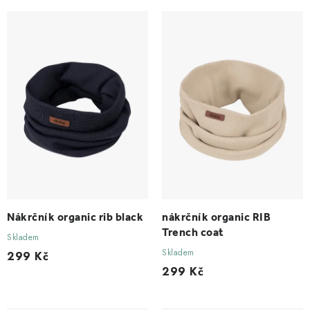
p
í
r
p
o
r
d
o
u
d
k
u
t
k
ů
t
ů
Nákrčník organic rib black
nákrčník organic RIB
Trench coat
Skladem
Skladem
299 Kč
299 Kč