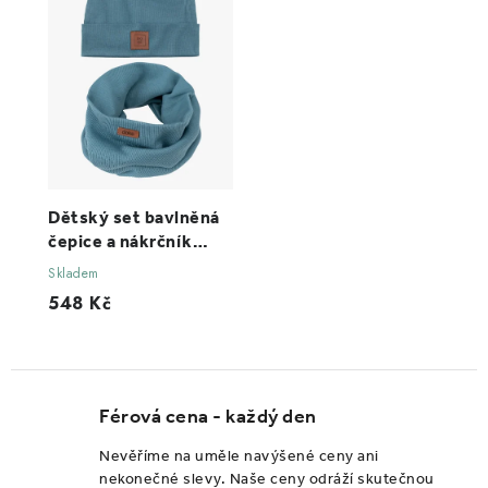
Dětský set bavlněná
čepice a nákrčník
organic ed hydro do
Skladem
11 let
548 Kč
Férová cena - každý den
Nevěříme na uměle navýšené ceny ani
nekonečné slevy. Naše ceny odráží skutečnou