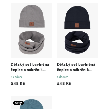
Dětský set bavlněná
Dětský set bavlněná
čepice a nákrčník
čepice a nákrčník
organic ed december
organic ed black do 11
Skladem
Skladem
sky do 11 let
let
548 Kč
548 Kč
sety