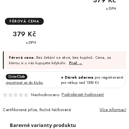
cena:
FÉROVÁ CENA
Měrná
379 Kč
cena:
Férová cena.
Bez čekání na akce, bez kupónů. Cena, za
kterou si u nás kupujete kdykoliv.
Proč →
Doke
Club
+ Dárek zdarma
pro registrované
pro nákup nad 1500 Kč
registrovat se do klubu
Podrobnosti hodnocení
Neohodnoceno
Certifikovaná příze, Ručně háčkovaná
Více informací