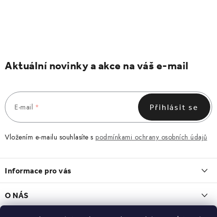
Aktuální novinky a akce na váš e-mail
E-mail
Přihlásit se
Vložením e-mailu souhlasíte s
podmínkami ochrany osobních údajů
Z
á
Informace pro vás
p
a
Obchodní podmínky
O NÁS
t
Vrácení a reklamace
í
O nás