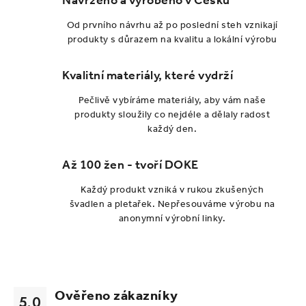
Navrženo a vyrobeno v Česku
Od prvního návrhu až po poslední steh vznikají
produkty s důrazem na kvalitu a lokální výrobu
Kvalitní materiály, které vydrží
Pečlivě vybíráme materiály, aby vám naše
produkty sloužily co nejdéle a dělaly radost
každý den.
Až 100 žen - tvoří DOKE
Každý produkt vzniká v rukou zkušených
švadlen a pletařek. Nepřesouváme výrobu na
anonymní výrobní linky.
Ověřeno zákazníky
5.0