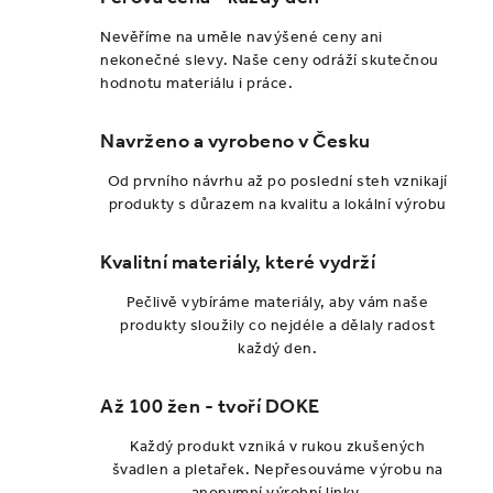
Nevěříme na uměle navýšené ceny ani
nekonečné slevy. Naše ceny odráží skutečnou
hodnotu materiálu i práce.
Navrženo a vyrobeno v Česku
Od prvního návrhu až po poslední steh vznikají
produkty s důrazem na kvalitu a lokální výrobu
Kvalitní materiály, které vydrží
Pečlivě vybíráme materiály, aby vám naše
produkty sloužily co nejdéle a dělaly radost
každý den.
Až 100 žen - tvoří DOKE
Každý produkt vzniká v rukou zkušených
švadlen a pletařek. Nepřesouváme výrobu na
anonymní výrobní linky.