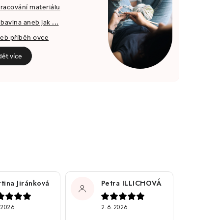
pracování materiálu
bavlna aneb jak ...
neb příběh ovce
dět více
tina Jiránková
Petra ILLICHOVÁ
.2026
2.6.2026