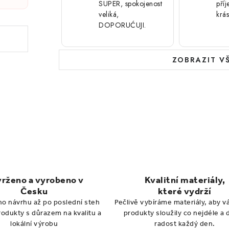
SUPER, spokojenost
pří
veliká,
krá
DOPORUĆUJI.
ZOBRAZIT V
rženo a vyrobeno v
Kvalitní materiály,
Česku
které vydrží
ho návrhu až po poslední steh
Pečlivě vybíráme materiály, aby 
produkty s důrazem na kvalitu a
produkty sloužily co nejdéle a 
lokální výrobu
radost každý den.