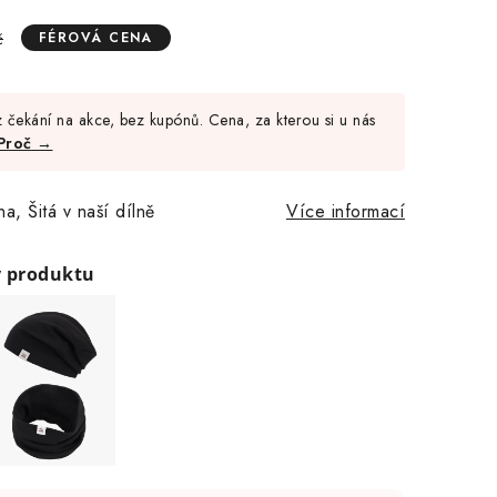
č
FÉROVÁ CENA
Měrná
cena:
 čekání na akce, bez kupónů. Cena, za kterou si u nás
Proč →
a, Šitá v naší dílně
Více informací