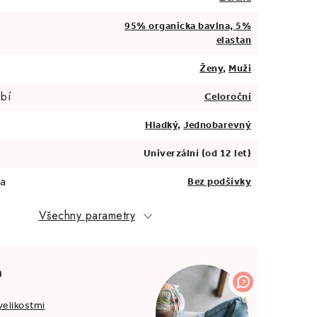
95% organicka bavlna, 5%
elastan
Ženy
,
Muži
bí
Celoroční
Hladký
,
Jednobarevný
Univerzální (od 12 let)
va
Bez podšívky
Všechny parametry
a
velikostmi