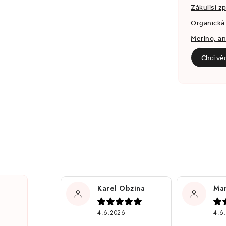
Zákulisí z
Organická 
Merino, a
Chci vě
Karel Obzina
Mar
4.6.2026
4.6