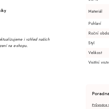
níky
Materiál
Pohlaví
Roční obdo
ktualizujeme i vzhled našich
Styl
zení na e-shopu.
Velikost
Vnitřní vrst
Poradn
Průvodce 