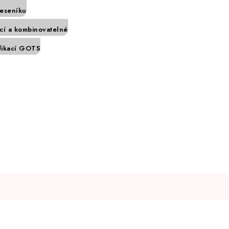
Jeseníku
í a kombinovatelné
ifikací GOTS