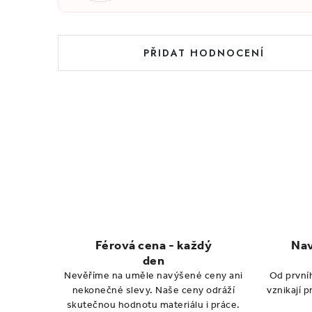
h
o
PŘIDAT HODNOCENÍ
d
n
o
c
e
n
í
Férová cena - každý
Nav
den
Nevěříme na uměle navýšené ceny ani
Od první
nekonečné slevy. Naše ceny odráží
vznikají 
skutečnou hodnotu materiálu i práce.