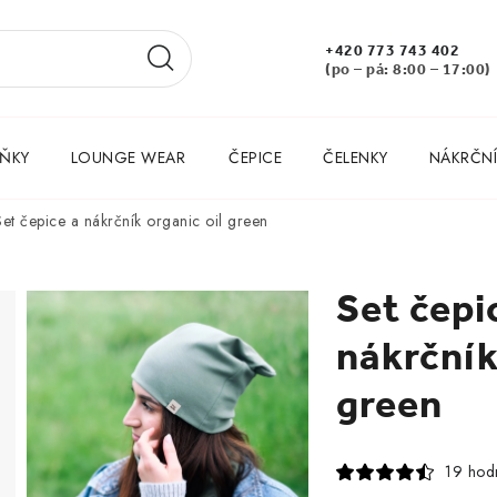
+420 773 743 402
(po – pá: 8:00 – 17:00)
ŇKY
LOUNGE WEAR
ČEPICE
ČELENKY
NÁKRČNÍ
Set čepice a nákrčník organic oil green
Set čepi
nákrčník
green
19 hod