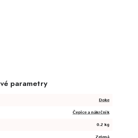
vé parametry
Doke
Čepice a nákrčník
0.2 kg
Zelená