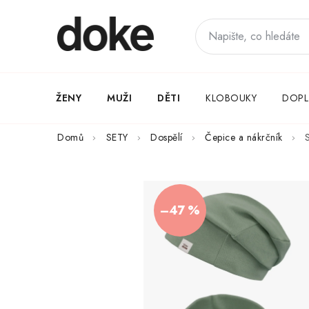
Přejít
na
obsah
ŽENY
MUŽI
DĚTI
KLOBOUKY
DOPL
Domů
SETY
Dospělí
Čepice a nákrčník
–47 %