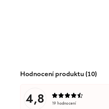
Hodnocení produktu (10)
V
ý
p
4,8
i
19 hodnocení
s