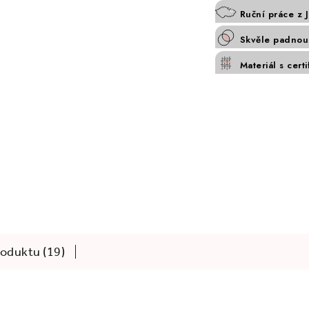
Ruční práce z 
Skvěle padnouc
Materiál s cert
oduktu (19)