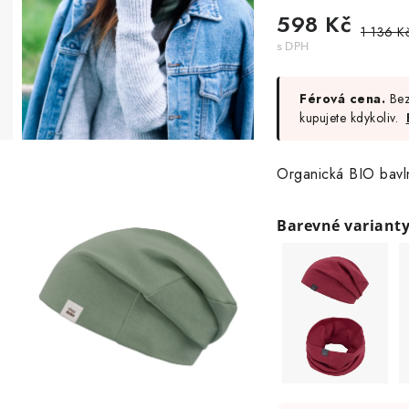
598 Kč
1 136 K
Férová cena.
Bez
kupujete kdykoliv.
Organická BIO bavln