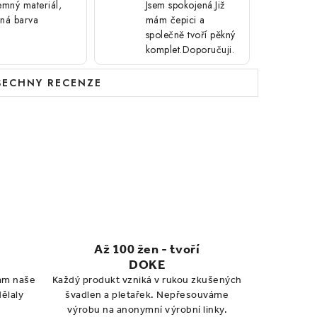
jemný materiál,
Jsem spokojená.Již
sná barva
mám čepici a
společně tvoří pěkný
komplet.Doporučuji.
ŠECHNY RECENZE
Až 100 žen - tvoří
DOKE
vám naše
Každý produkt vzniká v rukou zkušených
dělaly
švadlen a pletařek. Nepřesouváme
výrobu na anonymní výrobní linky.