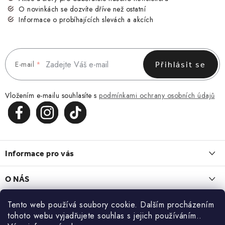
O novinkách se dozvíte dříve než ostatní
Informace o probíhajících slevách a akcích
E-mail
Přihlásit se
Vložením e-mailu souhlasíte s
podmínkami ochrany osobních údajů
Z
á
Informace pro vás
p
a
Obchodní podmínky
O NÁS
t
Vrácení a reklamace
í
O nás
Tento web používá soubory cookie. Dalším procházením
Blog
Zásady zpracování a ochrany osobních údajů
tohoto webu vyjadřujete souhlas s jejich používáním..
Kontakt
LEDVINKA, KTERÁ ZAPADNE DO KAŽDÉHO DNE