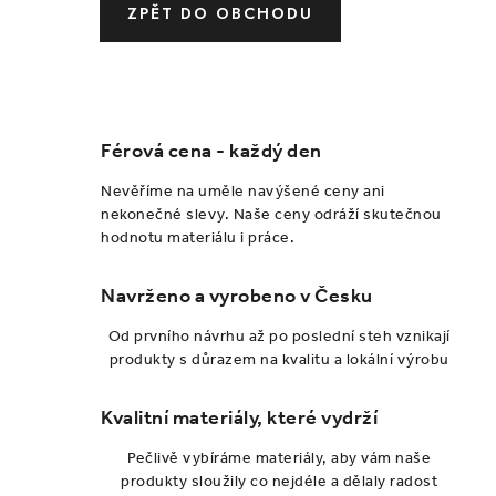
ČELENKY
ZPĚT DO OBCHODU
NÁKRČNÍKY A ŠÁLY
RUKAVICE
Férová cena - každý den
SETY
Nevěříme na uměle navýšené ceny ani
nekonečné slevy. Naše ceny odráží skutečnou
DOPRODEJ ŠATŮ
hodnotu materiálu i práce.
PŘIHLÁŠENÍ
Navrženo a vyrobeno v Česku
Od prvního návrhu až po poslední steh vznikají
O nás
Blog
Kontakt
produkty s důrazem na kvalitu a lokální výrobu
Kvalitní materiály, které vydrží
Pečlivě vybíráme materiály, aby vám naše
produkty sloužily co nejdéle a dělaly radost