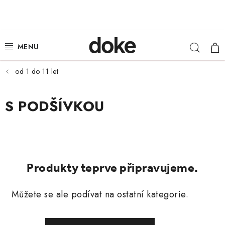
Přejít
na
obsah
Hleda
NÁ
ŽENY
KOŠ
MUŽI
od 1 do 11 let
DĚTI
S PODŠÍVKOU
KLOBOUKY
DOPLŇKY
Produkty teprve připravujeme.
LOUNGE WEAR
Můžete se ale podívat na ostatní kategorie.
ČEPICE