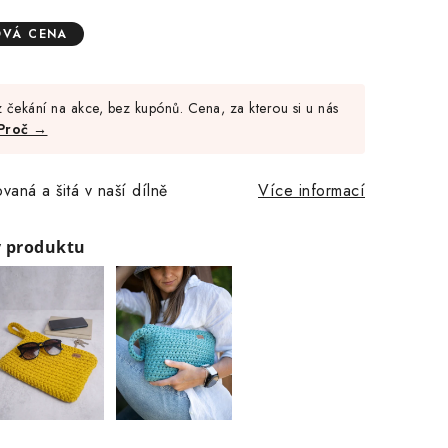
OVÁ CENA
Měrná
cena:
 čekání na akce, bez kupónů. Cena, za kterou si u nás
Proč →
vaná a šitá v naší dílně
Více informací