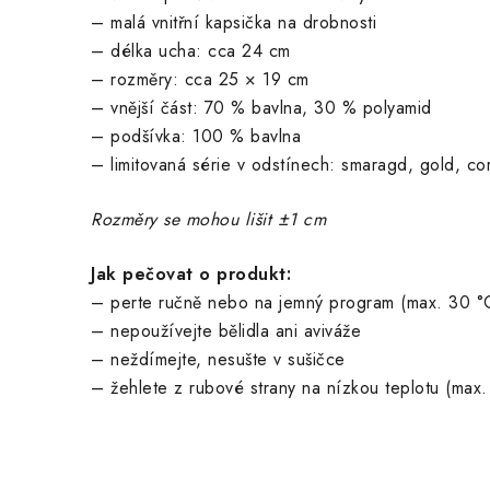
– malá vnitřní kapsička na drobnosti
– délka ucha: cca 24 cm
– rozměry: cca 25 × 19 cm
– vnější část: 70 % bavlna, 30 % polyamid
– podšívka: 100 % bavlna
– limitovaná série v odstínech: smaragd, gold, co
Rozměry se mohou lišit ±1 cm
Jak pečovat o produkt:
– perte ručně nebo na jemný program (max. 30 °
– nepoužívejte bělidla ani aviváže
– neždímejte, nesušte v sušičce
– žehlete z rubové strany na nízkou teplotu (max.