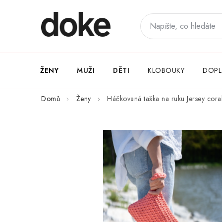
Přejít
na
obsah
ŽENY
MUŽI
DĚTI
KLOBOUKY
DOPL
Domů
Ženy
Háčkovaná taška na ruku Jersey cora