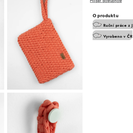
Hlídat
Ruční práce z 
Vyrobeno v ČR