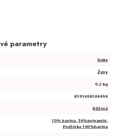
vé parametry
Doke
Ženy
0.2 kg
8595698504494
Růžová
70% bavlna, 30%polyamid,
Podšívka 100%bavlna