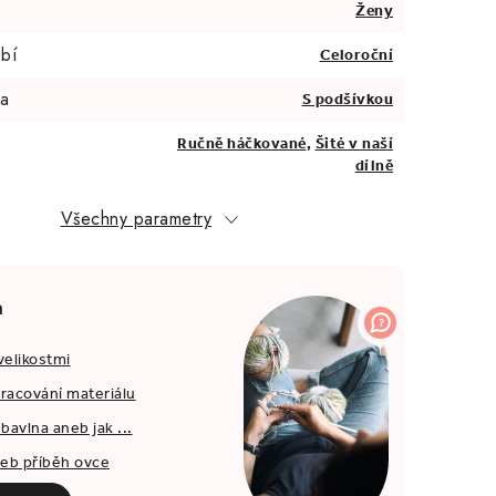
Ženy
bí
Celoroční
va
S podšívkou
Ručně háčkované
,
Šité v naší
dílně
Všechny parametry
a
velikostmi
pracování materiálu
bavlna aneb jak ...
neb příběh ovce