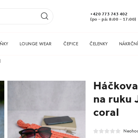
+420 773 743 402
(po – pá: 8:00 – 17:00)
ŇKY
LOUNGE WEAR
ČEPICE
ČELENKY
NÁKRČNÍ
l
Háčkova
na ruku 
coral
Neoho