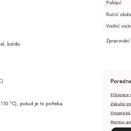
Pohlaví
Roční obdo
Vnitřní vrst
Zpracování
ral, bordo
C)
Poradn
Průvodce 
 110 °C), pokud je to potřeba
Zákulisí z
Organická 
Merino, a