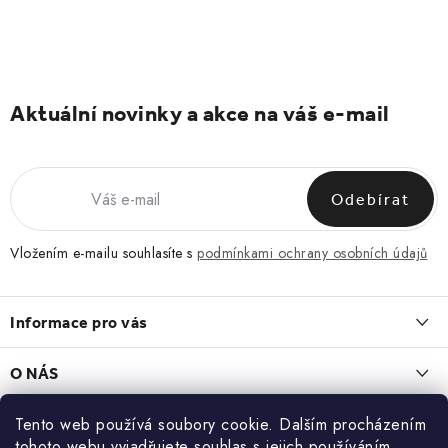
Aktuální novinky a akce na váš e-mail
Odebírat
Vložením e-mailu souhlasíte s
podmínkami ochrany osobních údajů
Z
á
Informace pro vás
p
a
Obchodní podmínky
O NÁS
t
Vrácení a reklamace
í
O nás
Tento web používá soubory cookie. Dalším procházením
Blog
Zásady zpracování a ochrany osobních údajů
tohoto webu vyjadřujete souhlas s jejich používáním..