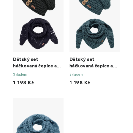
Dětský set
Dětský set
háčkovaná čepice a
háčkovaná čepice a
šál b nature black pro
šál b nature forest pro
Skladem
Skladem
děti 12-16 let
děti 12-16 let
1 198 Kč
1 198 Kč