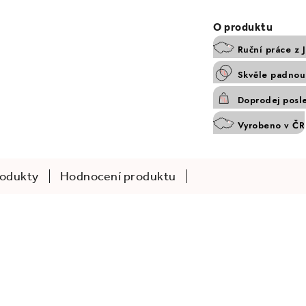
Ruční práce z 
Skvěle padnouc
Doprodej posl
Vyrobeno v ČR
rodukty
Hodnocení produktu
.