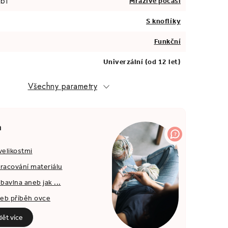
bí
Mrazivé počasí
S knoflíky
Funkční
Univerzální (od 12 let)
Všechny parametry
a
velikostmi
pracování materiálu
bavlna aneb jak ...
neb příběh ovce
dět více