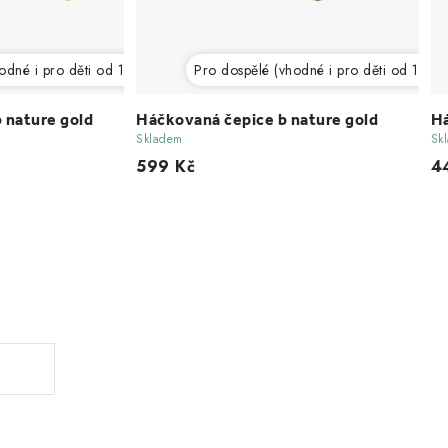
dné i pro děti od 12 let)
Pro dospělé (vhodné i pro děti od 12 let
 nature gold
Háčkovaná čepice b nature gold
Há
Skladem
Sk
599 Kč
4
.