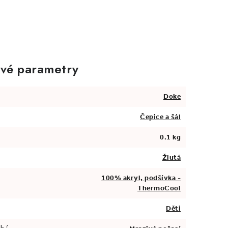
vé parametry
Doke
Čepice a šál
0.1 kg
Žlutá
100% akryl, podšívka -
ThermoCool
Děti