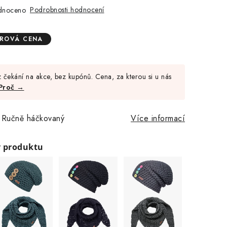
Podrobnosti hodnocení
dnoceno
ÉROVÁ CENA
Měrná
cena:
 čekání na akce, bez kupónů. Cena, za kterou si u nás
Proč →
, Ručně háčkovaný
Více informací