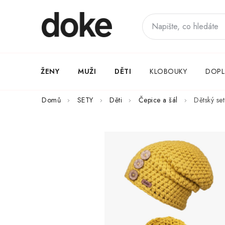
Přejít
na
obsah
ŽENY
MUŽI
DĚTI
KLOBOUKY
DOPL
Domů
SETY
Děti
Čepice a šál
Dětský se