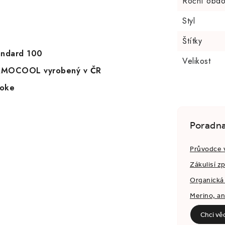
Roční obdo
Styl
Štítky
tandard 100
Velikost
HERMOCOOL vyrobený v ČR
Doke
Poradn
Průvodce 
Zákulisí z
Organická 
Merino, a
Chci vě