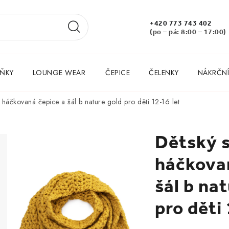
+420 773 743 402
(po – pá: 8:00 – 17:00)
ŇKY
LOUNGE WEAR
ČEPICE
ČELENKY
NÁKRČNÍ
t háčkovaná čepice a šál b nature gold pro děti 12-16 let
Dětský 
háčkovan
šál b na
pro děti