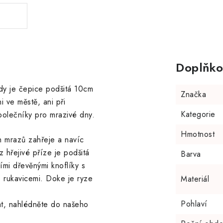
Doplňko
kdy je čepice podšitá 10cm
Značka
 ve městě, ani při
Kategorie
polečníky pro mrazivé dny.
Hmotnost
ch mrazů zahřeje a navíc
 hřejivé příze je podšitá
Barva
mi dřevěnými knoflíky s
 rukavicemi. Doke je ryze
Materiál
Pohlaví
at, nahlédněte do našeho