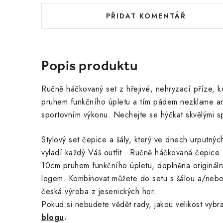
PŘIDAT KOMENTÁŘ
Popis produktu
Ručně háčkovaný set z hřejivé, nehryzací příze, 
pruhem funkčního úpletu a tím pádem nezklame ani
sportovním výkonu. Nechejte se hýčkat skvělými s
Stylový set čepice a šály, který ve dnech urputný
vyladí každý Váš outfit . Ručně háčkovaná čepice z
10cm pruhem funkčního úpletu, doplněna originální
logem. Kombinovat můžete do setu s šálou a/nebo
česká výroba z jesenických hor.
Pokud si nebudete vědět rady, jakou velikost vybr
blogu
.