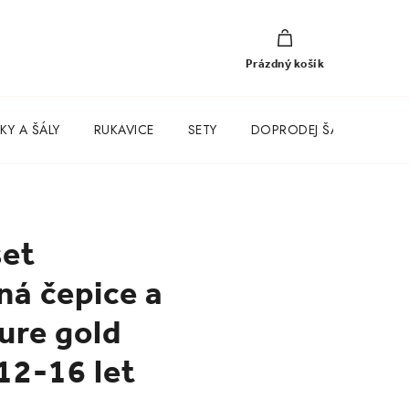
NÁKUPNÍ
KOŠÍK
Prázdný košík
KY A ŠÁLY
RUKAVICE
SETY
DOPRODEJ ŠATŮ
set
á čepice a
ture gold
 12-16 let