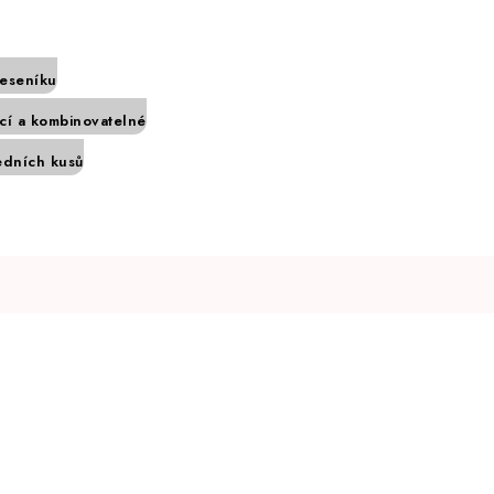
Jeseníku
í a kombinovatelné
edních kusů