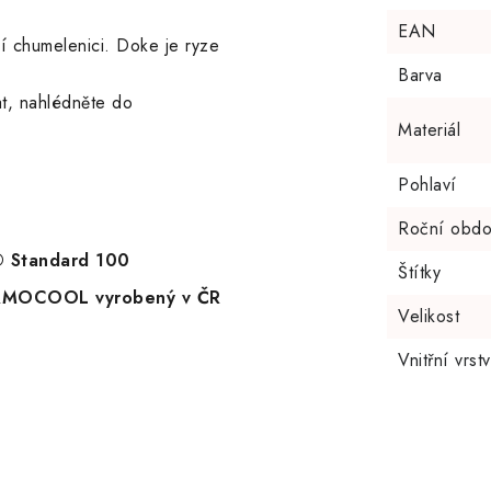
EAN
ší chumelenici. Doke je ryze
Barva
at, nahlédněte do
Materiál
Pohlaví
Roční obdo
X® Standard 100
Štítky
HERMOCOOL vyrobený v ČR
Velikost
Vnitřní vrst