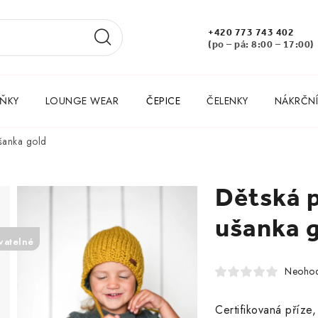
+420 773 743 402
(po – pá: 8:00 – 17:00)
ŇKY
LOUNGE WEAR
ČEPICE
ČELENKY
NÁKRČNÍ
šanka gold
Dětská 
ušanka 
vatelné
Neoho
Certifikovaná příze