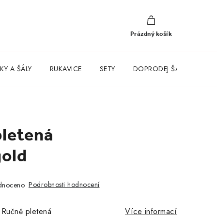
NÁKUPNÍ
KOŠÍK
Prázdný košík
KY A ŠÁLY
RUKAVICE
SETY
DOPRODEJ ŠATŮ
pletená
gold
Podrobnosti hodnocení
dnoceno
, Ručně pletená
Více informací