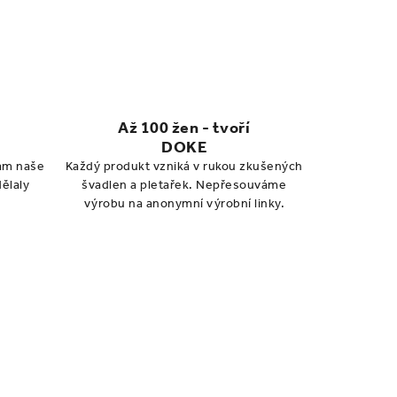
Až 100 žen - tvoří
DOKE
vám naše
Každý produkt vzniká v rukou zkušených
dělaly
švadlen a pletařek. Nepřesouváme
výrobu na anonymní výrobní linky.