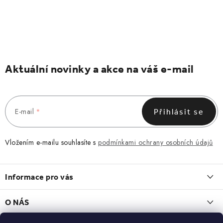
Aktuální novinky a akce na váš e-mail
E-mail
Přihlásit se
Vložením e-mailu souhlasíte s
podmínkami ochrany osobních údajů
Z
á
Informace pro vás
p
a
Obchodní podmínky
O NÁS
t
Vrácení a reklamace
O nás