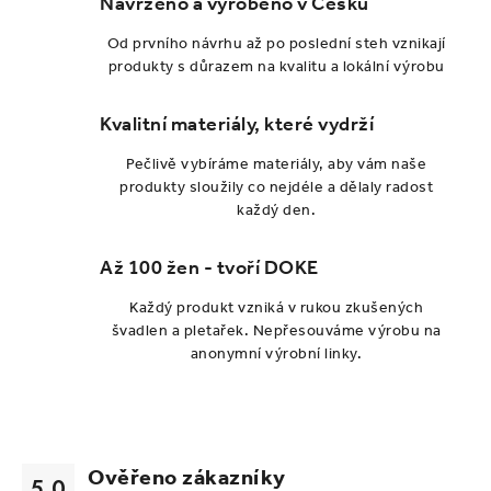
Navrženo a vyrobeno v Česku
Od prvního návrhu až po poslední steh vznikají
produkty s důrazem na kvalitu a lokální výrobu
Kvalitní materiály, které vydrží
Pečlivě vybíráme materiály, aby vám naše
produkty sloužily co nejdéle a dělaly radost
každý den.
Až 100 žen - tvoří DOKE
Každý produkt vzniká v rukou zkušených
švadlen a pletařek. Nepřesouváme výrobu na
anonymní výrobní linky.
Ověřeno zákazníky
5.0