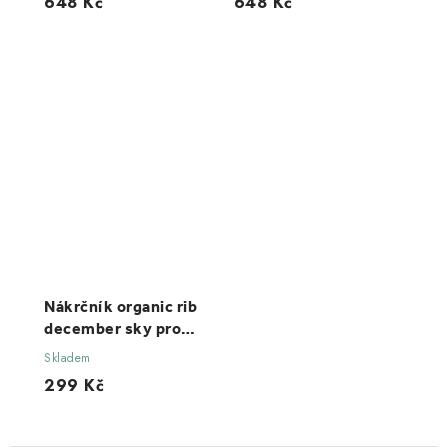
648 Kč
648 Kč
Nákrčník organic rib
december sky pro
muže
Skladem
299 Kč