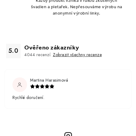
Každý produkt vzniká v rukou zkušených
švadlen a pletařek. Nepřesouváme výrobu na
anonymní výrobní linky.
Ověřeno zákazníky
5.0
4044
recenzí.
Zobrazit všechny recenze
Martina Harasimová
Rychlé doručení.