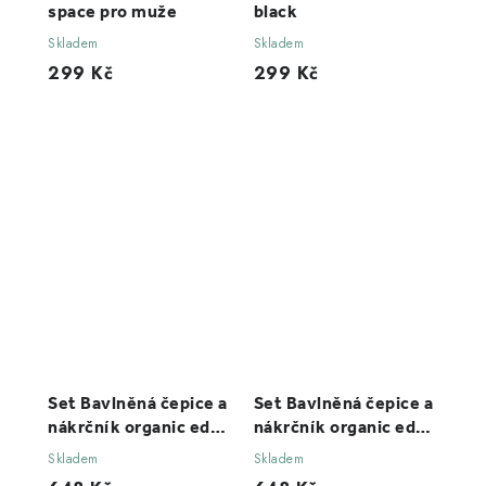
space pro muže
black
Skladem
Skladem
299 Kč
299 Kč
Set Bavlněná čepice a
Set Bavlněná čepice a
nákrčník organic ed
nákrčník organic ed
december sky
orchid
Skladem
Skladem