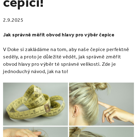
čepici!
ČELENKY
NÁKRČNÍKY A ŠÁLY
2.9.2025
RUKAVICE
Jak správně měřit obvod hlavy pro výběr čepice
SETY
V Doke si zakládáme na tom, aby naše čepice perfektně
seděly, a proto je důležité vědět, jak správně změřit
DOPRODEJ ŠATŮ
obvod hlavy pro výběr té správné velikosti. Zde je
jednoduchý návod, jak na to!
PŘIHLÁŠENÍ
O nás
Blog
Kontakt