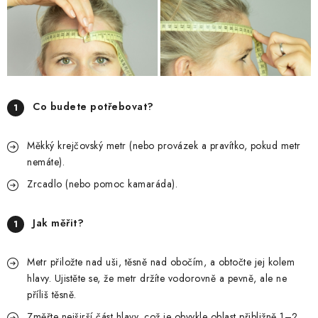
Co budete potřebovat?
Měkký krejčovský metr (nebo provázek a pravítko, pokud metr
nemáte).
Zrcadlo (nebo pomoc kamaráda).
Jak měřit?
Metr přiložte nad uši, těsně nad obočím, a obtočte jej kolem
hlavy. Ujistěte se, že metr držíte vodorovně a pevně, ale ne
příliš těsně.
Změřte nejširší část hlavy, což je obvykle oblast přibližně 1–2