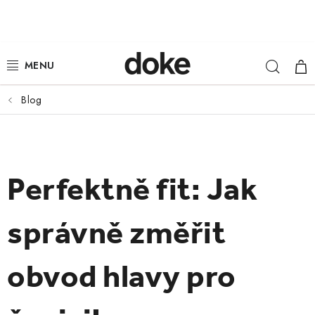
Přejít
na
obsah
Hleda
NÁ
ŽENY
KOŠ
MUŽI
Blog
DĚTI
KLOBOUKY
Perfektně fit: Jak
DOPLŇKY
správně změřit
LOUNGE WEAR
obvod hlavy pro
ČEPICE