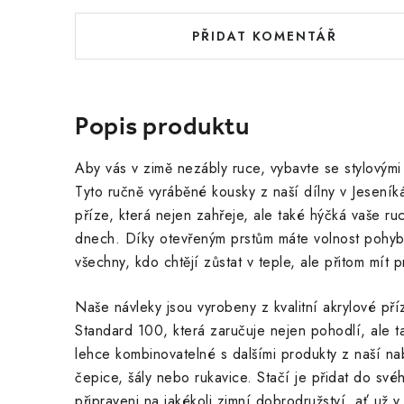
PŘIDAT KOMENTÁŘ
Popis produktu
Aby vás v zimě nezábly ruce, vybavte se stylovým
Tyto ručně vyráběné kousky z naší dílny v Jeseníká
příze, která nejen zahřeje, ale také hýčká vaše ru
dnech. Díky otevřeným prstům máte volnost pohybu
všechny, kdo chtějí zůstat v teple, ale přitom mít 
Naše návleky jsou vyrobeny z kvalitní akrylové př
Standard 100, která zaručuje nejen pohodlí, ale t
lehce kombinovatelné s dalšími produkty z naší na
čepice, šály nebo rukavice. Stačí je přidat do své
připraveni na jakékoli zimní dobrodružství, ať už 