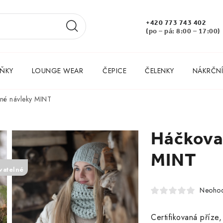
+420 773 743 402
(po – pá: 8:00 – 17:00)
ŇKY
LOUNGE WEAR
ČEPICE
ČELENKY
NÁKRČNÍ
né návleky MINT
Háčkova
MINT
vatelné
Neoho
Certifikovaná příze