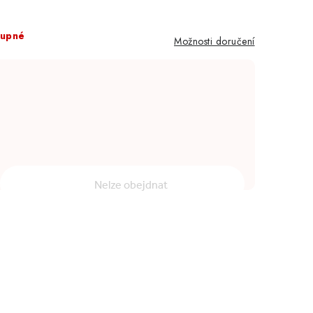
tupné
Možnosti doručení
Nelze obejdnat