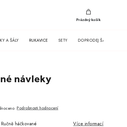
NÁKUPNÍ
KOŠÍK
Prázdný košík
KY A ŠÁLY
RUKAVICE
SETY
DOPRODEJ ŠATŮ
né návleky
Podrobnosti hodnocení
dnoceno
, Ručně háčkované
Více informací