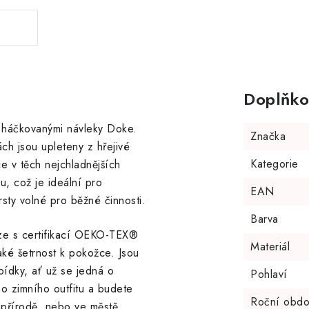
Doplňko
i háčkovanými návleky Doke.
Značka
ch jsou upleteny z hřejivé
Kategorie
ce v těch nejchladnějších
, což je ideální pro
EAN
prsty volné pro běžné činnosti.
Barva
íze s certifikací OEKO-TEX®
Materiál
aké šetrnost k pokožce. Jsou
bídky, ať už se jedná o
Pohlaví
ho zimního outfitu a budete
Roční obdo
v přírodě, nebo ve městě.