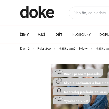
Přejít
na
obsah
ŽENY
MUŽI
DĚTI
KLOBOUKY
DOPL
Domů
Rukavice
Háčkované návleky
Háčkova
Ruční práce z Jeseníku
Skvěle padnoucí a kombino
Doprodej posledních kusů
Vyrobeno v ČR