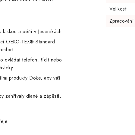
Velikost
Zpracování
 s láskou a péčí v Jeseníkách.
ikací OEKO-TEX® Standard
omfort.
 ovládat telefon, řídit nebo
ávleky.
šími produkty Doke, aby váš
by zahřívaly dlaně a zápěstí,
řeje.