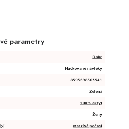
vé parametry
Doke
Háčkované návleky
8595698503541
Zelená
100% akryl
Ženy
bí
Mrazivé počasí