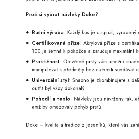
Proč si vybrat návleky Doke?
Ruční výroba
: Každý kus je originál, vyrobený
Certifikovaná příze
: Akrylová příze s certif
100 je šetrná k pokožce a zaručuje maximální k
Praktičnost
: Otevřené prsty vám umožní snadno
manipulovat s předměty bez nutnosti sundávat n
Univerzální styl
: Snadno je zkombinujete s dal
outfit byl vždy dokonalý.
Pohodlí a teplo
: Návleky jsou navrženy tak, a
aniž by omezovaly pohyb prstů.
Doke – kvalita a tradice z Jeseníků, která vás zah