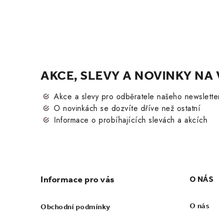
AKCE, SLEVY A NOVINKY NA 
Akce a slevy pro odběratele našeho newslette
O novinkách se dozvíte dříve než ostatní
Informace o probíhajících slevách a akcích
Zápatí
Informace pro vás
O NÁS
O nás
Obchodní podmínky