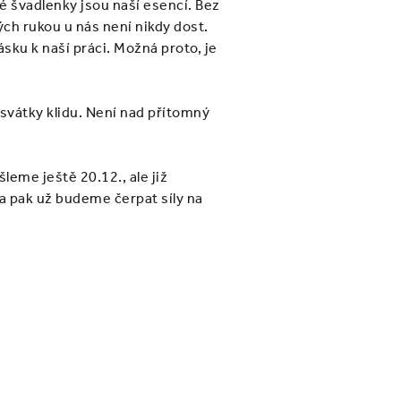
é švadlenky jsou naší esencí. Bez
ch rukou u nás není nikdy dost.
ku k naší práci. Možná proto, je
 svátky klidu. Není nad přítomný
leme ještě 20.12., ale již
 pak už budeme čerpat síly na