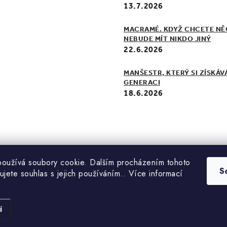
13.7.2026
MACRAMÉ. KDYŽ CHCETE NĚ
NEBUDE MÍT NIKDO JINÝ
22.6.2026
MANŠESTR, KTERÝ SI ZÍSKÁV
GENERACI
18.6.2026
oužívá soubory cookie. Dalším procházením tohoto
S
ujete souhlas s jejich používáním.. Více informací
Copyright 2026
Doke
. Všechna práva vyhrazena.
Vytvořil Shoptet
í