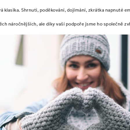
ová klasika. Shrnutí, poděkování, dojímání, zkrátka napnuté e
ěch náročnějších, ale díky vaší podpoře jsme ho společně zvl