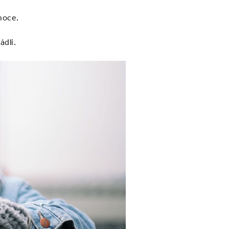
moce.
ádli.