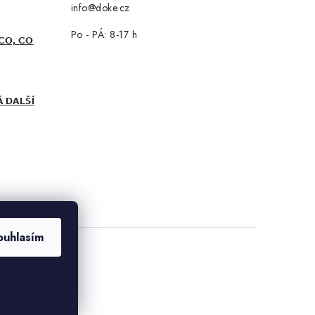
info@doke.cz
Po - PÁ: 8-17 h
CO, CO
Á DALŠÍ
ouhlasím