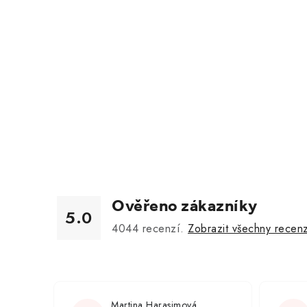
Ověřeno zákazníky
5.0
4044
recenzí.
Zobrazit všechny recen
Martina Harasimová