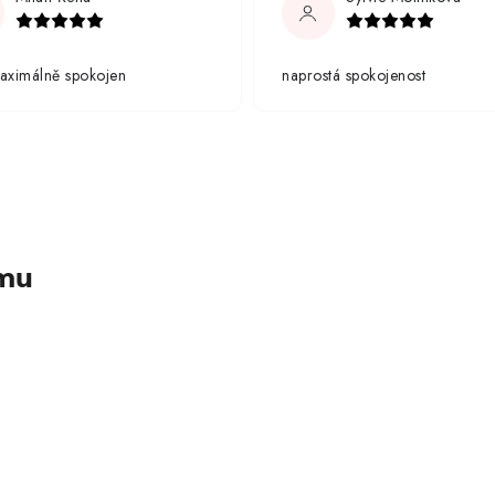
aximálně spokojen
naprostá spokojenost
amu