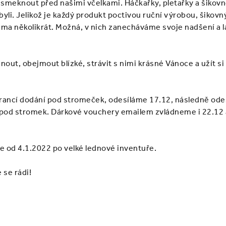
smeknout před našimi včelkami. Háčkařky, pletařky a šikovn
li. Jelikož je každý produkt poctivou ruční výrobou, šikovný
a několikrát. Možná, v nich zanecháváme svoje nadšení a lás
out, obejmout blízké, strávit s nimi krásné Vánoce a užít si
garancí dodání pod stromeček, odesíláme 17.12, následně odeš
od stromek. Dárkové vouchery emailem zvládneme i 22.12 a
se od 4.1.2022 po velké lednové inventuře.
 se rádi!