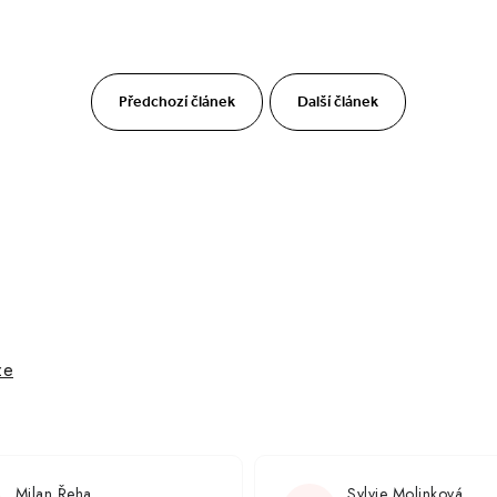
Předchozí článek
Další článek
ze
Milan Řeha
Sylvie Molinková