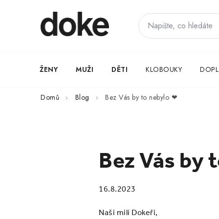
Přejít
na
obsah
ŽENY
MUŽI
DĚTI
KLOBOUKY
DOPL
Domů
Blog
Bez Vás by to nebylo ❤
Bez Vás by 
16.8.2023
Naši milí Dokeři,