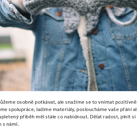
žeme osobně potkávat, ale snažíme se to vnímat pozitivně a
e spolupráce, ladíme materiály, posloucháme vaše přání ale 
pletený příběh měl stále co nabídnout. Dělat radost, plnit s
m s námi.