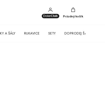
NÁKUPNÍ
KOŠÍK
Doke
Club
Prázdný košík
KY A ŠÁLY
RUKAVICE
SETY
DOPRODEJ ŠATŮ