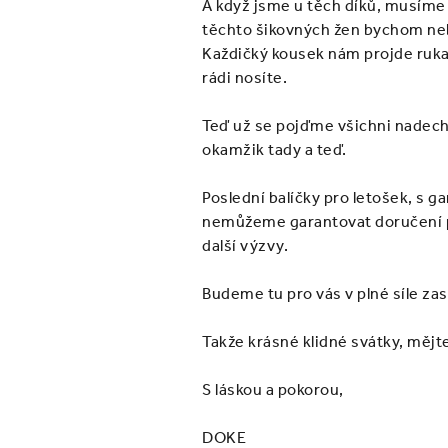
A když jsme u těch díků, musíme 
těchto šikovných žen bychom neby
Každičký kousek nám projde rukam
rádi nosíte.
Teď už se pojďme všichni nadechn
okamžik tady a teď.
Poslední balíčky pro letošek, s 
nemůžeme garantovat doručení p
další výzvy.
Budeme tu pro vás v plné síle za
Takže krásné klidné svátky, mějte
S láskou a pokorou,
DOKE